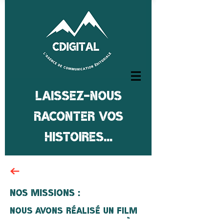
laissez-nous
raconter vos
histoires...
NOS MISSIONS :
NOUS a
vons
réalisé UN FILM